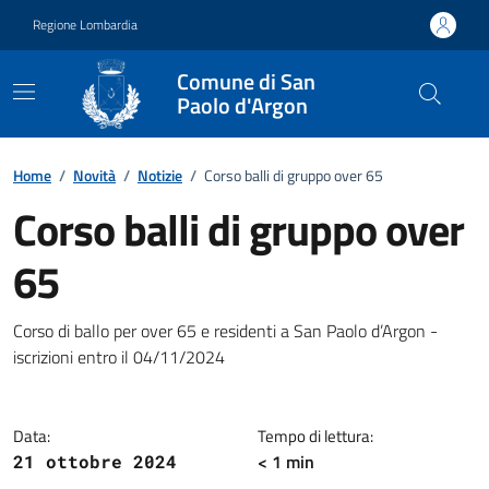
Vai ai contenuti
Vai al footer
Regione Lombardia
Comune di San
Paolo d'Argon
Home
/
Novità
/
Notizie
/
Corso balli di gruppo over 65
Corso balli di gruppo over
65
Dettagli della notizia
Corso di ballo per over 65 e residenti a San Paolo d’Argon -
iscrizioni entro il 04/11/2024
Data:
Tempo di lettura:
< 1 min
21 ottobre 2024