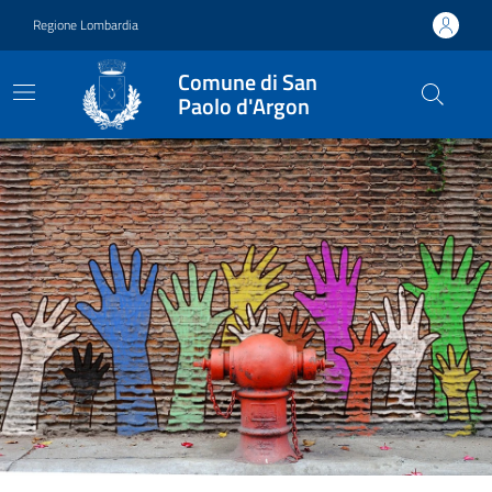
Vai ai contenuti
Vai al footer
Regione Lombardia
Comune di San
Paolo d'Argon