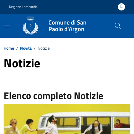
Vai ai contenuti
Vai al footer
Regione Lombardia
Comune di San
Paolo d'Argon
Home
/
Novità
/
Notizie
Notizie
Elenco completo Notizie