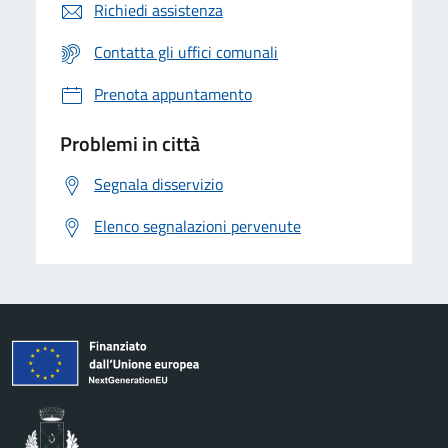
Richiedi assistenza
Contatta gli uffici comunali
Prenota appuntamento
Problemi in città
Segnala disservizio
Elenco segnalazioni pervenute