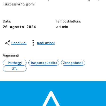
Dettagli della notizia
i successivi 15 giorni
Data:
Tempo di lettura:
< 1 min
20 agosto 2024
Condividi
Vedi azioni
Argomenti
Parcheggi
Trasporto pubblico
Zone pedonali
ZTL