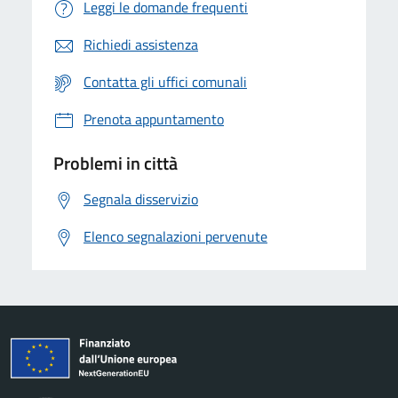
Leggi le domande frequenti
Richiedi assistenza
Contatta gli uffici comunali
Prenota appuntamento
Problemi in città
Segnala disservizio
Elenco segnalazioni pervenute