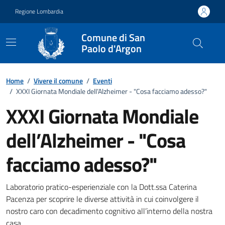
Vai ai contenuti
Vai al footer
Regione Lombardia
Comune di San
Paolo d'Argon
Home
/
Vivere il comune
/
Eventi
/
XXXI Giornata Mondiale dell’Alzheimer - "Cosa facciamo adesso?"
XXXI Giornata Mondiale
dell’Alzheimer - "Cosa
facciamo adesso?"
Dettagli della notizia
Laboratorio pratico-esperienziale con la Dott.ssa Caterina
Pacenza per scoprire le diverse attività in cui coinvolgere il
nostro caro con decadimento cognitivo all’interno della nostra
casa.