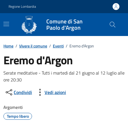
Vai ai contenuti
Vai al footer
Regione Lombardia
Comune di San
Paolo d'Argon
Home
/
Vivere il comune
/
Eventi
/
Eremo d'Argon
Eremo d'Argon
Dettagli della notizia
Serate meditative - Tutti i martedi dal 21 giugno al 12 luglio alle
ore 20:30
Condividi
Vedi azioni
Argomenti
Tempo libero