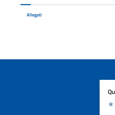
Allegati
Qua
Valut
Valu