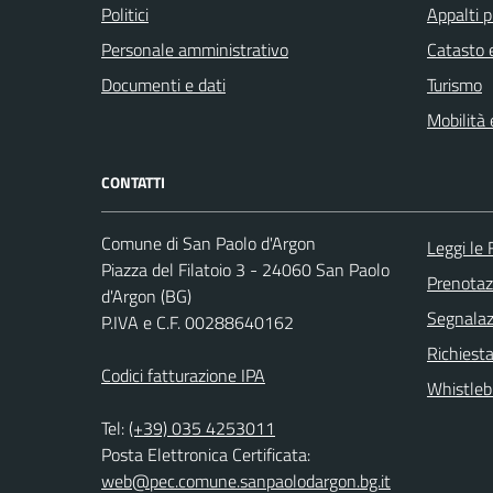
Politici
Appalti p
Personale amministrativo
Catasto e
Documenti e dati
Turismo
Mobilità 
CONTATTI
Comune di San Paolo d'Argon
Leggi le
Piazza del Filatoio 3 - 24060 San Paolo
Prenota
d'Argon (BG)
Segnalazi
P.IVA e C.F. 00288640162
Richiesta
Codici fatturazione IPA
Whistleb
Tel:
(+39) 035 4253011
Posta Elettronica Certificata:
web@pec.comune.sanpaolodargon.bg.it