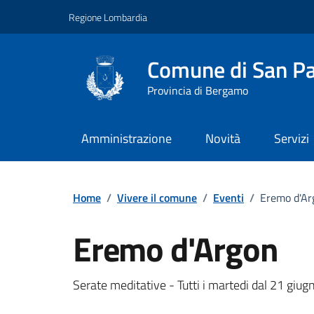
Vai ai contenuti
Vai al footer
Regione Lombardia
Comune di San Pa
Provincia di Bergamo
Amministrazione
Novità
Servizi
Home
/
Vivere il comune
/
Eventi
/
Eremo d'Ar
Eremo d'Argon
Dettagli della notizi
Serate meditative - Tutti i martedi dal 21 giugn