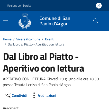
Vai ai contenuti
Vai al footer
Regione Lombardia
Comune di San
Paolo d'Argon
Home
/
Vivere il comune
/
Eventi
/
Dal Libro al Piatto - Aperitivo con lettura
Dal Libro al Piatto -
Aperitivo con lettura
Dettagli della notizia
APERITIVO CON LETTURA Giovedì 19 giugno alle ore 18.30
presso Tenuta Lonisa di San Paolo d'Argon
Condividi
Vedi azioni
Argomenti