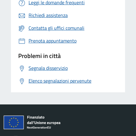
Leggi le domande frequenti
Richiedi assistenza
Contatta gli uffici comunali
Prenota appuntamento
Problemi in città
Segnala disservizio
Elenco segnalazioni pervenute