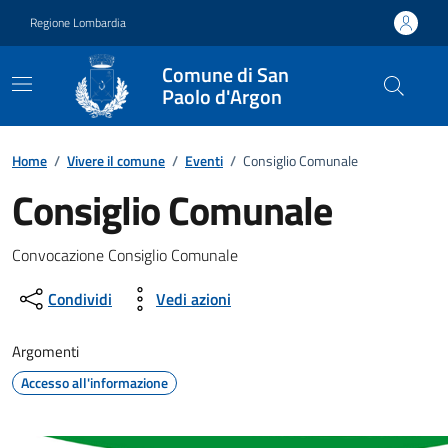
Vai ai contenuti
Vai al footer
Regione Lombardia
Comune di San
Paolo d'Argon
Home
/
Vivere il comune
/
Eventi
/
Consiglio Comunale
Consiglio Comunale
Dettagli della notizia
Convocazione Consiglio Comunale
Condividi
Vedi azioni
Argomenti
Accesso all'informazione