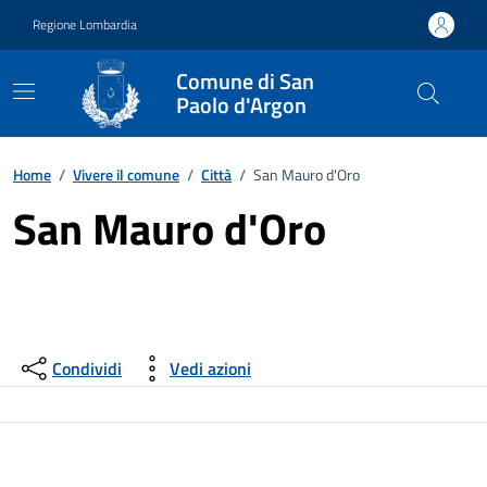
Vai ai contenuti
Vai al footer
Regione Lombardia
Comune di San
Paolo d'Argon
Home
/
Vivere il comune
/
Città
/
San Mauro d'Oro
San Mauro d'Oro
Condividi
Vedi azioni