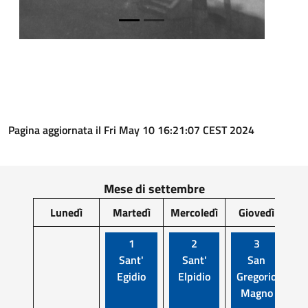
Pagina aggiornata il Fri May 10 16:21:07 CEST 2024
Mese di settembre
Lunedì
Martedì
Mercoledì
Giovedì
V
1
2
3
Sant'
Sant'
San
Egidio
Elpidio
Gregorio
R
Magno