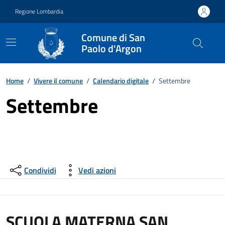
Vai ai contenuti
Vai al footer
Regione Lombardia
Comune di San
Paolo d'Argon
Home
/
Vivere il comune
/
Calendario digitale
/
Settembre
Settembre
Condividi
Vedi azioni
SCUOLA MATERNA SAN