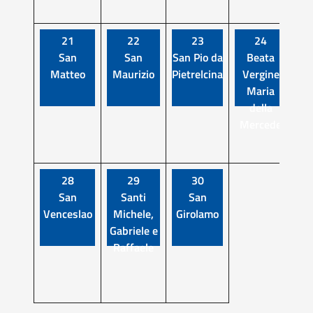
21
22
23
24
San
San
San Pio da
Beata
Matteo
Maurizio
Pietrelcina
Vergine
Au
Maria
Ne
della
Mercede
28
29
30
San
Santi
San
Venceslao
Michele,
Girolamo
Gabriele e
Raffaele