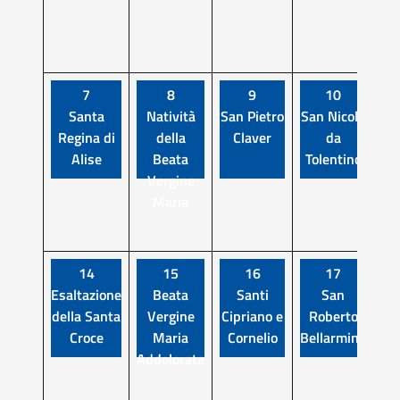
7
8
9
10
Santa
Natività
San Pietro
San Nicola
Regina di
della
Claver
da
P
Alise
Beata
Tolentino
Gi
Vergine
Maria
14
15
16
17
Esaltazione
Beata
Santi
San
della Santa
Vergine
Cipriano e
Roberto
Gi
Croce
Maria
Cornelio
Bellarmino
Addolorata
Co