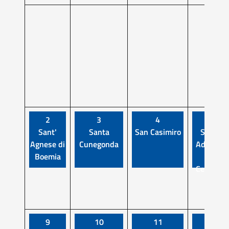
2
3
4
5
Sant'
Santa
San Casimiro
Sant'
Agnese di
Cunegonda
Adriano
Boemia
di
Cesarea
9
10
11
12