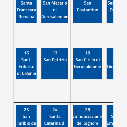
Santa
San Macario
San
San Luigi
Francesca
di
Costantino
Orione
Romana
Gerusalemme
16
17
18
19
Sant'
San Patrizio
San Cirillo di
San
Eriberto
Gerusalemme
Giuseppe
di Colonia
23
24
25
26
San
Santa
Annunciazione
Sant'
Turibio de
Caterina di
del Signore
Emanuele