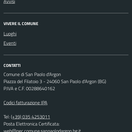
Avvisi
VIVERE IL COMUNE
Luoghi
Eventi
CONTATTI
Comune di San Paolo d'Argon
Piazza del Filatoio 3 - 24060 San Paolo d'Argon (BG)
P.IVA e C.F. 00288640162
Codici fatturazione IPA
Tel:
(+39) 035 4253011
Posta Elettronica Certificata:
web@pec.comune.sanpaolodargon.bg.it