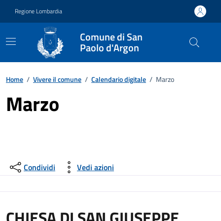
Vai ai contenuti
Vai al footer
Regione Lombardia
Comune di San
Paolo d'Argon
Home
/
Vivere il comune
/
Calendario digitale
/
Marzo
Marzo
Condividi
Vedi azioni
CHIESA DI SAN GIUSEPPE