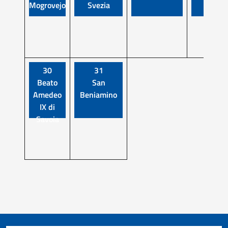
Mogrovejo
Svezia
30
31
Beato
San
Amedeo
Beniamino
IX di
Savoia