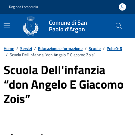
Vai ai contenuti
Vai al footer
Regione Lombardia
Comune di San
Paolo d'Argon
Home
/
Servizi
/
Educazione e formazione
/
Scuole
/
Polo 0-6
/
Scuola Dell'infanzia “don Angelo E Giacomo Zois”
Scuola Dell'infanzia
“don Angelo E Giacomo
Zois”