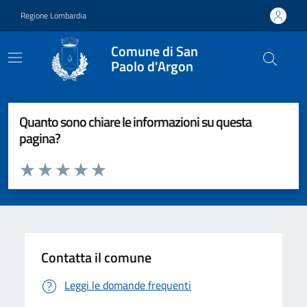
Vai ai contenuti
Vai al footer
Regione Lombardia
Comune di San
Paolo d'Argon
Quanto sono chiare le informazioni su questa
pagina?
Valuta da 1 a 5 stelle la pagina
Valuta 1 stelle su 5
Valuta 2 stelle su 5
Valuta 3 stelle su 5
Valuta 4 stelle su 5
Valuta 5 stelle su 5
Contatta il comune
Leggi le domande frequenti