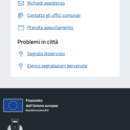
Richiedi assistenza
Contatta gli uffici comunali
Prenota appuntamento
Problemi in città
Segnala disservizio
Elenco segnalazioni pervenute