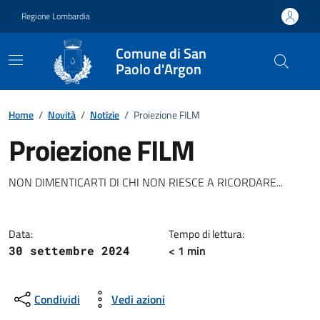
Vai ai contenuti
Vai al footer
Regione Lombardia
Comune di San
Paolo d'Argon
Home
/
Novità
/
Notizie
/
Proiezione FILM
Proiezione FILM
Dettagli della notizia
NON DIMENTICARTI DI CHI NON RIESCE A RICORDARE...
Data:
Tempo di lettura:
< 1 min
30 settembre 2024
Condividi
Vedi azioni