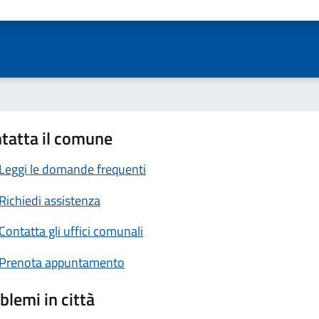
ta 1 stelle su 5
Valuta 2 stelle su 5
Valuta 3 stelle su 5
Valuta 4 stelle su 5
Valuta 5 stelle su 5
tatta il comune
Leggi le domande frequenti
Richiedi assistenza
Contatta gli uffici comunali
Prenota appuntamento
blemi in città