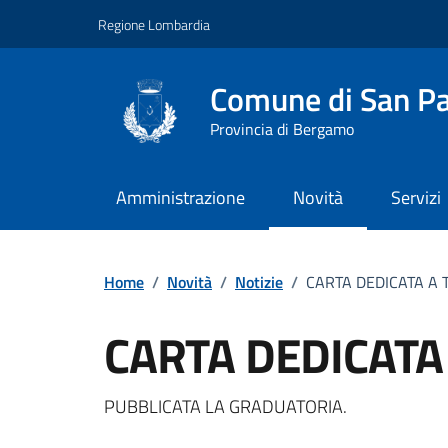
Vai ai contenuti
Vai al footer
Regione Lombardia
Comune di San Pa
Provincia di Bergamo
Amministrazione
Novità
Servizi
Home
/
Novità
/
Notizie
/
CARTA DEDICATA A 
CARTA DEDICATA 
Dettagli della notizi
PUBBLICATA LA GRADUATORIA.