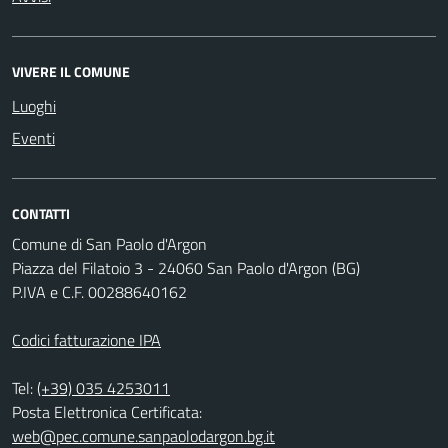
VIVERE IL COMUNE
Luoghi
Eventi
CONTATTI
Comune di San Paolo d'Argon
Piazza del Filatoio 3 - 24060 San Paolo d'Argon (BG)
P.IVA e C.F. 00288640162
Codici fatturazione IPA
Tel:
(+39) 035 4253011
Posta Elettronica Certificata:
web@pec.comune.sanpaolodargon.bg.it