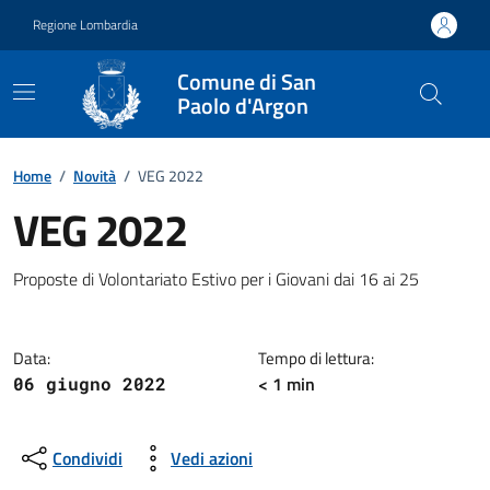
Vai ai contenuti
Vai al footer
Regione Lombardia
Comune di San
Paolo d'Argon
Home
/
Novità
/
VEG 2022
VEG 2022
Dettagli della notizia
Proposte di Volontariato Estivo per i Giovani dai 16 ai 25
Data:
Tempo di lettura:
< 1 min
06 giugno 2022
Condividi
Vedi azioni