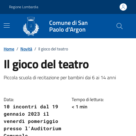
Vai ai contenuti
Vai al footer
Regione Lombardia
Comune di San
Paolo d'Argon
Home
/
Novità
/
Il gioco del teatro
Il gioco del teatro
Dettagli della notizia
Piccola scuola di recitazione per bambini dai 6 ai 14 anni
Data:
Tempo di lettura:
< 1 min
10 incontri dal 19
gennaio 2023 il
venerdì pomeriggio
presso l'Auditorium
Comunale.