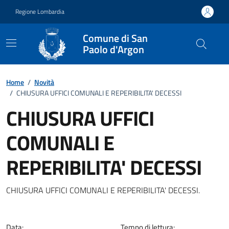
Vai ai contenuti
Vai al footer
Regione Lombardia
Comune di San
Paolo d'Argon
Home
/
Novità
/
CHIUSURA UFFICI COMUNALI E REPERIBILITA' DECESSI
CHIUSURA UFFICI
COMUNALI E
REPERIBILITA' DECESSI
Dettagli della notizia
CHIUSURA UFFICI COMUNALI E REPERIBILITA' DECESSI.
Data:
Tempo di lettura: