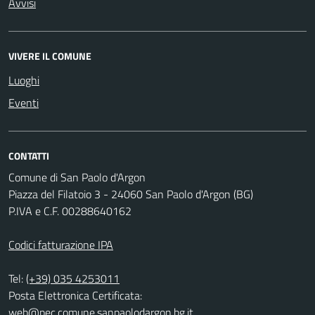
Avvisi
VIVERE IL COMUNE
Luoghi
Eventi
CONTATTI
Comune di San Paolo d'Argon
Piazza del Filatoio 3 - 24060 San Paolo d'Argon (BG)
P.IVA e C.F. 00288640162
Codici fatturazione IPA
Tel:
(+39) 035 4253011
Posta Elettronica Certificata:
web@pec.comune.sanpaolodargon.bg.it