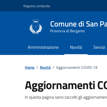
Vai ai contenuti
Vai al footer
Regione Lombardia
Comune di San Pa
Provincia di Bergamo
Amministrazione
Novità
Servizi
Home
/
Novità
/
Aggiornamenti COVID-19
Aggiornamenti C
Dettagli della notizi
In questa pagina sono raccolti gli aggiornamen