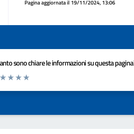
Pagina aggiornata il 19/11/2024, 13:06
nto sono chiare le informazioni su questa pagina
a da 1 a 5 stelle la pagina
ta 1 stelle su 5
Valuta 2 stelle su 5
Valuta 3 stelle su 5
Valuta 4 stelle su 5
Valuta 5 stelle su 5