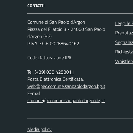
CONTATTI
Comune di San Paolo d'Argon
Leggi le
Piazza del Filatoio 3 - 24060 San Paolo
Prenota
d'Argon (BG)
Segnalazi
P.IVA e C.F. 00288640162
Richiesta
Codici fatturazione IPA
Whistleb
Tel:
(+39) 035 4253011
Posta Elettronica Certificata:
web@pec.comune.sanpaolodargon.bg.it
E-mail:
comune@comune.sanpaolodargon.bg.it
Media policy