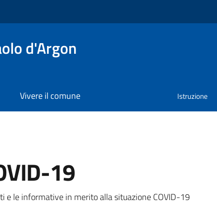
olo d'Argon
Vivere il comune
Istruzione
OVID-19
a
ti e le informative in merito alla situazione COVID-19