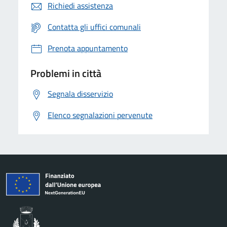
Richiedi assistenza
Contatta gli uffici comunali
Prenota appuntamento
Problemi in città
Segnala disservizio
Elenco segnalazioni pervenute