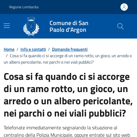
Vai ai contenuti
Vai al footer
Regione Lombardia
Comune di San
Paolo d'Argon
Dettagli FAQ
Home
/
Info e contatti
/
Domande frequenti
/
Cosa si fa quando ci si accorge di un ramo rotto, un gioco, un arredo o
un albero pericolante, nei parchi o nei viali pubblici?
Cosa si fa quando ci si accorge
di un ramo rotto, un gioco, un
arredo o un albero pericolante,
nei parchi o nei viali pubblici?
Telefonate immediatamente segnalando la situazione al
centralino della Polizia Municipale, oppure entrate sul sito web