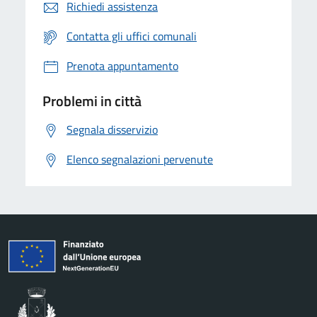
Richiedi assistenza
Contatta gli uffici comunali
Prenota appuntamento
Problemi in città
Segnala disservizio
Elenco segnalazioni pervenute