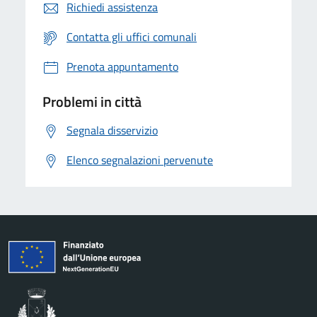
Richiedi assistenza
Contatta gli uffici comunali
Prenota appuntamento
Problemi in città
Segnala disservizio
Elenco segnalazioni pervenute