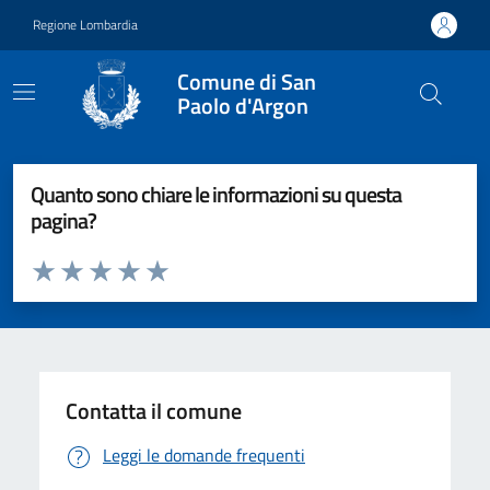
Vai ai contenuti
Vai al footer
Regione Lombardia
Comune di San
Paolo d'Argon
Quanto sono chiare le informazioni su questa
pagina?
Valuta da 1 a 5 stelle la pagina
Valuta 1 stelle su 5
Valuta 2 stelle su 5
Valuta 3 stelle su 5
Valuta 4 stelle su 5
Valuta 5 stelle su 5
Contatta il comune
Leggi le domande frequenti