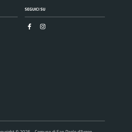
SEGUICI SU
Facebook
Instagram
pyright © 2025 - Comune di San Paolo d'Argon -