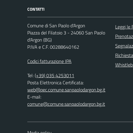
CONTATTI
Comune di San Paolo d'Argon
Leggi le
Piazza del Filatoio 3 - 24060 San Paolo
Prenota
d'Argon (BG)
Segnalazi
P.IVA e C.F. 00288640162
Richiesta
Codici fatturazione IPA
Whistleb
Tel:
(+39) 035 4253011
Posta Elettronica Certificata:
web@pec.comune.sanpaolodargon.bg.it
E-mail:
comune@comune.sanpaolodargon.bg.it
Media policy