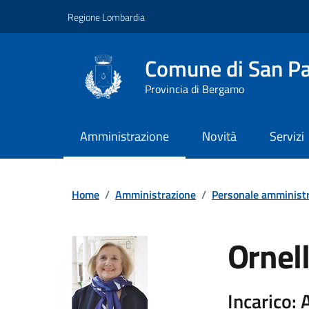
Vai ai contenuti
Vai al footer
Regione Lombardia
Comune di San Pa
Provincia di Bergamo
Amministrazione
Novità
Servizi
Home
/
Amministrazione
/
Personale amministr
Ornel
Incarico: