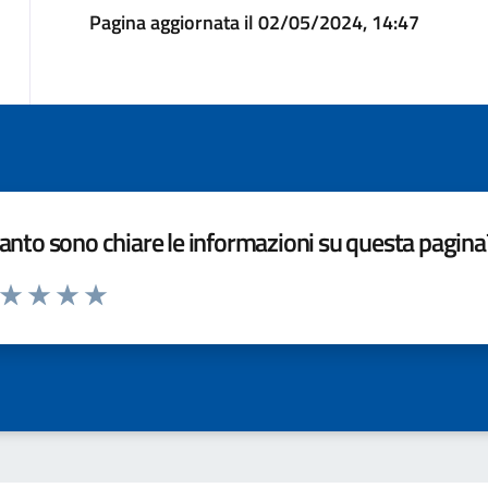
Pagina aggiornata il 02/05/2024, 14:47
nto sono chiare le informazioni su questa pagina
a da 1 a 5 stelle la pagina
ta 1 stelle su 5
Valuta 2 stelle su 5
Valuta 3 stelle su 5
Valuta 4 stelle su 5
Valuta 5 stelle su 5