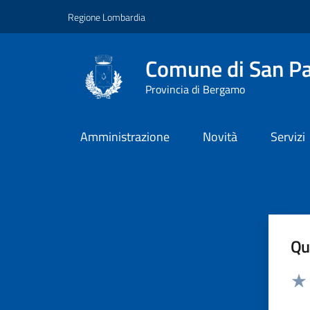
Vai ai contenuti
Vai al footer
Regione Lombardia
Comune di San Pa
Provincia di Bergamo
Amministrazione
Novità
Servizi
Qua
Valut
Valu