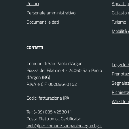
Politici
Appalti p
Personale amministrativo
Catasto e
Documenti e dati
Turismo
Mobilità 
CONTATTI
Comune di San Paolo d'Argon
Leggi le
Piazza del Filatoio 3 - 24060 San Paolo
Prenota
d'Argon (BG)
Segnalazi
P.IVA e C.F. 00288640162
Richiesta
Codici fatturazione IPA
Whistleb
Tel:
(+39) 035 4253011
Posta Elettronica Certificata:
web@pec.comune.sanpaolodargon.bg.it