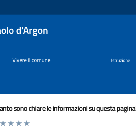
olo d'Argon
Vivere il comune
Istruzione
nto sono chiare le informazioni su questa pagina
a da 1 a 5 stelle la pagina
ta 1 stelle su 5
Valuta 2 stelle su 5
Valuta 3 stelle su 5
Valuta 4 stelle su 5
Valuta 5 stelle su 5